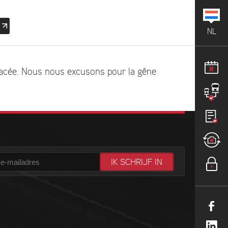
NL
éplacée. Nous nous excusons pour la gêne