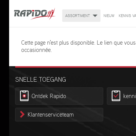
ASSORTIMENT
NIEUW
KENNIS V
Cette page n'est plus disponible. Le lien que vou
occasionnée.
SNELLE TOEGANG
Ontdek Rapido
kenn
Klantenserviceteam