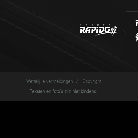
Wettelijke vermeldingen
/
Copyright
Teksten en foto’s zijn niet bindend.