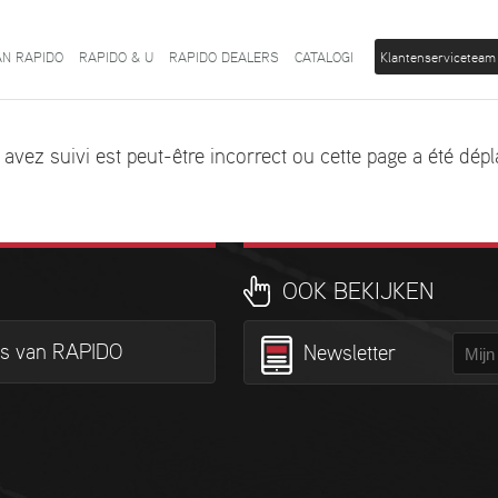
AN RAPIDO
RAPIDO & U
RAPIDO DEALERS
CATALOGI
Klantenserviceteam
s avez suivi est peut-être incorrect ou cette page a été d
OOK BEKIJKEN
is van RAPIDO
Newsletter