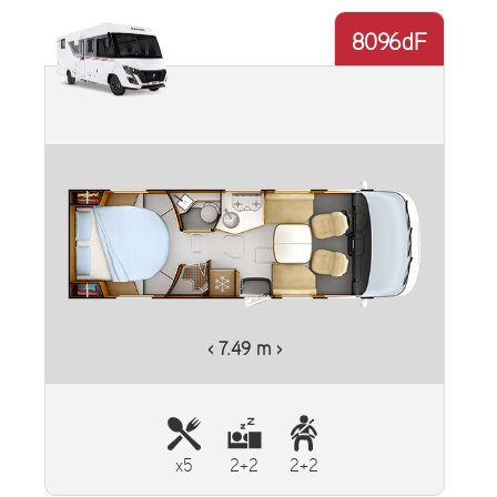
8096dF
‹ 7.49 m ›
x5
2+2
2+2