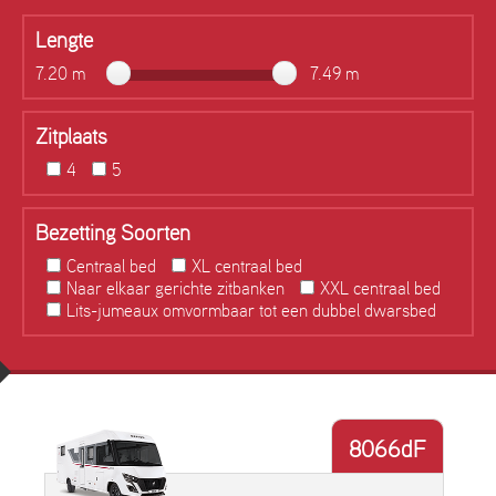
Lengte
7.20 m
7.49 m
Zitplaats
4
5
Bezetting Soorten
Centraal bed
XL centraal bed
Naar elkaar gerichte zitbanken
XXL centraal bed
Lits-jumeaux omvormbaar tot een dubbel dwarsbed
8066dF