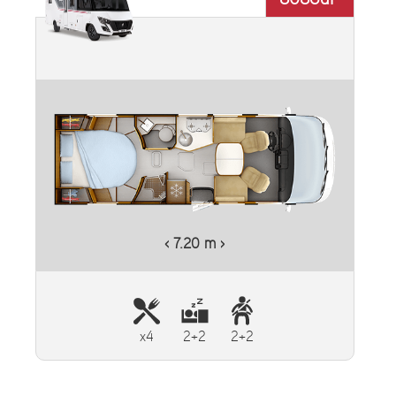
‹ 7.20 m ›
x4
2+2
2+2