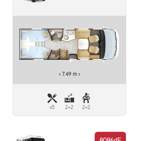
‹ 7.49 m ›
x5
2+2
2+2
8086dF