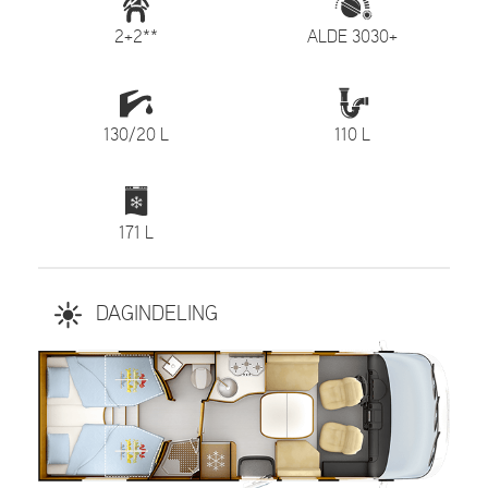
2+2**
ALDE 3030+
130/20 L
110 L
171 L
DAGINDELING