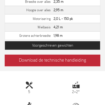
Breedte over alles
2,35 m
Hoogte over alles
2,95 m
Motorisering
2,0 L - 150 pk
Wielbasis
4,21 m
Grotere achterbreedte
1,98 m
Voorgeschreven gewichten
Download de technische handleiding
5
2+2*