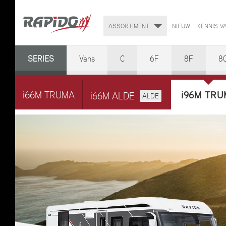
ASSORTIMENT
NIEUW
KENNIS V
SERIES
Vans
C
6F
8F
8
i96M TR
i66M TRUMA
i66M ALDE
ALDE