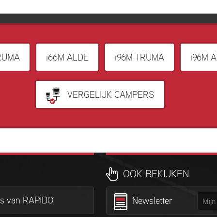
RUMA
i66M ALDE
i96M TRUMA
i96M 
VERGELIJK CAMPERS
OOK BEKIJKEN
is van RAPIDO
Newsletter