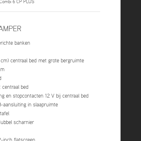
a Combi 6 CP PLUS
CAMPER
erichte banken
0 cm) centraal bed met grote bergruimte
cm
d
 centraal bed
ng en stopcontacten 12 V bij centraal bed
aansluiting in slaapruimte
tafel
dubbel scharnier
-inch flatscreen