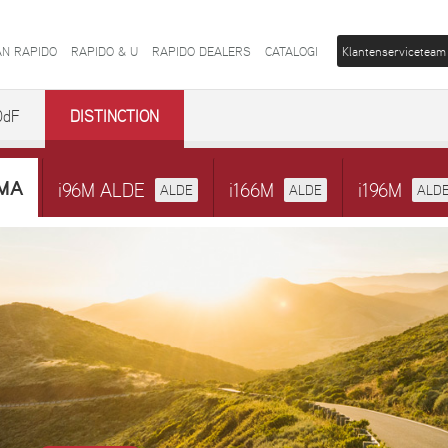
AN RAPIDO
RAPIDO & U
RAPIDO DEALERS
CATALOGI
Klantenserviceteam
0dF
DISTINCTION
UMA
i96M ALDE
i166M
i196M
ALDE
ALDE
ALD