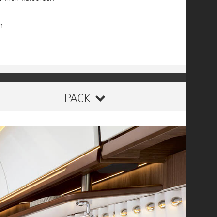
n
PACK