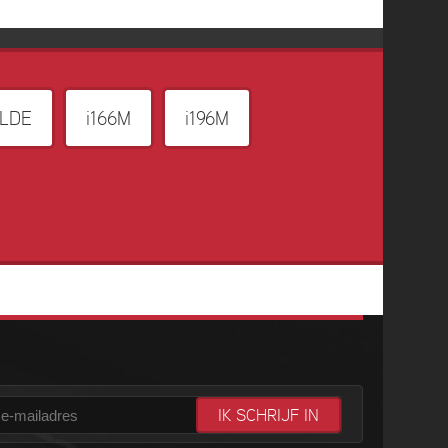
ALDE
i166M
i196M