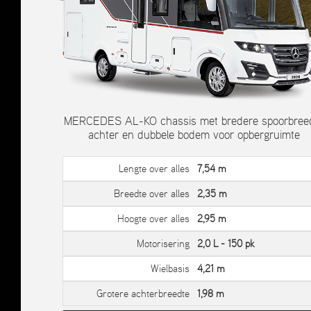
MERCEDES AL-KO chassis met bredere spoorbree
achter en dubbele bodem voor opbergruimte
Lengte over alles
7,54 m
Breedte over alles
2,35 m
Hoogte over alles
2,95 m
Motorisering
2,0 L - 150 pk
Wielbasis
4,21 m
Grotere achterbreedte
1,98 m