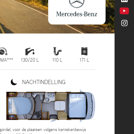
MA***
130/20 L
110 L
171 L
NACHTINDELLING
 gordel, voor de plaatsen volgens kentekenbewijs