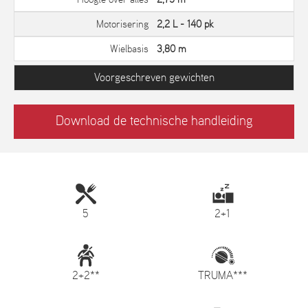
Motorisering
2,2 L - 140 pk
Wielbasis
3,80 m
Voorgeschreven gewichten
Download de technische handleiding
5
2+1
2+2**
TRUMA***