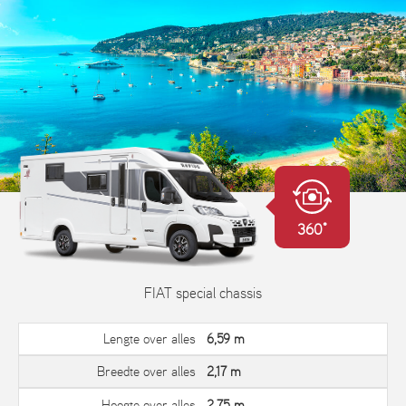
360°
FIAT special chassis
Lengte over alles
6,59 m
Breedte over alles
2,17 m
Hoogte over alles
2,75 m