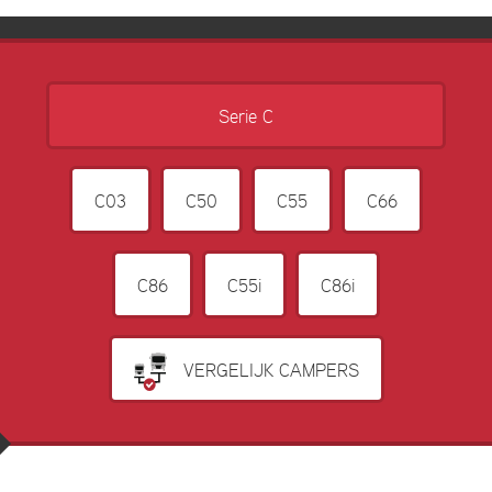
Serie C
C03
C50
C55
C66
C86
C55i
C86i
VERGELIJK CAMPERS