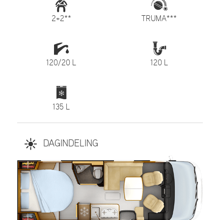
2+2**
TRUMA***
120/20 L
120 L
135 L
DAGINDELING