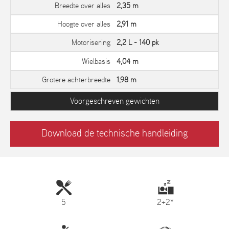
Breedte over alles
2,35 m
Hoogte over alles
2,91 m
Motorisering
2,2 L - 140 pk
Wielbasis
4,04 m
Grotere achterbreedte
1,98 m
Voorgeschreven gewichten
Download de technische handleiding
5
2+2*