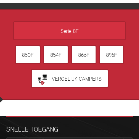
Serie 8F
850F
854F
866F
896F
VERGELIJK CAMPERS
SNELLE TOEGANG