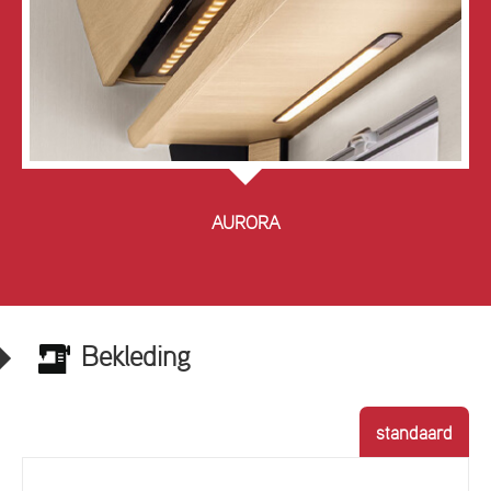
AURORA
Bekleding
standaard