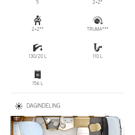
5
2+2*
2+2**
TRUMA***
130/20 L
110 L
156 L
DAGINDELING