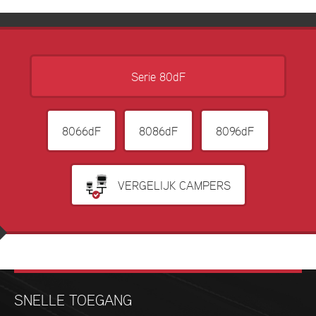
Serie 80dF
8066dF
8086dF
8096dF
VERGELIJK CAMPERS
SNELLE TOEGANG